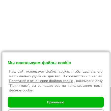
Мы используем файлы cookie
Наш сайт использует файлы cookie, чтобы сделать его
максимально удобным для вас. В соответствии с нашей
Политикой в отношении файлов cookie
, нажимая кнопку
"Принимаю", вы соглашаетесь на использование нами
файлов cookie.
© 2007-2026 Торговая сеть
«ЭЛЕКТРОСИЛА»
, интернет-
Принимаю
магазин
SILA.BY
, ООО «ЭЛЕКТРОСЕРВИС и Ко»
Регистрации в Торговом реестре Республики Беларусь