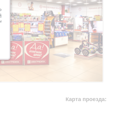
о
й
ы
Карта проезда: